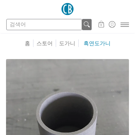
스토어
고객지원
검색어
0
홈
스토어
도가니
흑연도가니