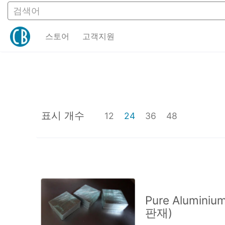
검색어
스토어
고객지원
스토어
고객지원
표시 개수
12
24
36
48
Pure Alumini
판재)