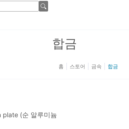
합금
홈
스토어
금속
합금
um plate (순 알루미늄