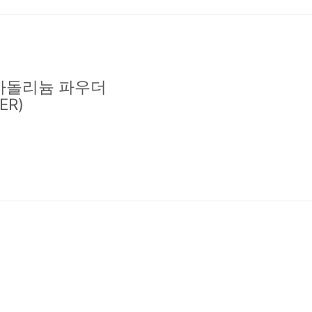
화가돌리늄 파우더
ER)