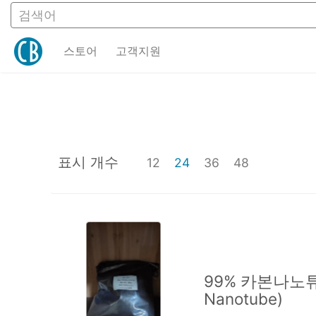
검색어
스토어
고객지원
스토어
고객지원
표시 개수
12
24
36
48
99% 카본나노튜브
Nanotube)