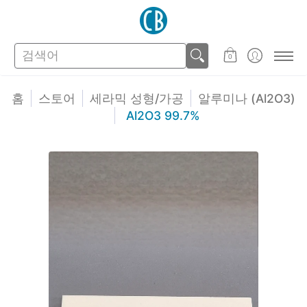
스토어
고객지원
검색어
0
홈
스토어
세라믹 성형/가공
알루미나 (Al2O3)
Al2O3 99.7%