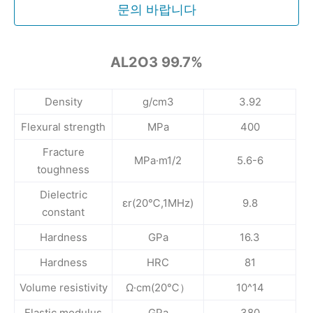
문의 바랍니다
AL2O3 99.7%
Density
g/cm3
3.92
Flexural strength
MPa
400
Fracture
MPa·m1/2
5.6-6
toughness
Dielectric
εr(20℃,1MHz)
9.8
constant
Hardness
GPa
16.3
Hardness
HRC
81
Volume resistivity
Ω·cm(20℃）
10^14
Elastic modulus
GPa
380