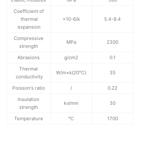
Coefficient of
thermal
×10-6/k
5.4-8.4
expansion
Compressive
MPa
2300
strength
Abrasions
g/cm2
0.1
Thermal
W/m×k(20℃)
35
conductivity
Poisson's ratio
/
0.22
Insulation
kv/mm
30
strength
Temperature
℃
1700