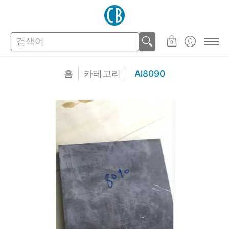
스토어
고객지원
검색어
0
홈
카테고리
Al8090