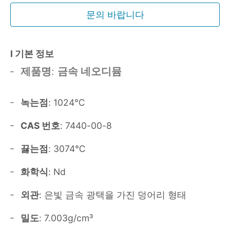
문의 바랍니다
Ⅰ 기본 정보
제품명
:
금속 네오디뮴
녹는점
: 1024℃
CAS 번호
: 7440-00-8
끓는점
: 3074℃
화학식
: Nd
외관
: 은빛 금속 광택을 가진 덩어리 형태
밀도
: 7.003g/cm³