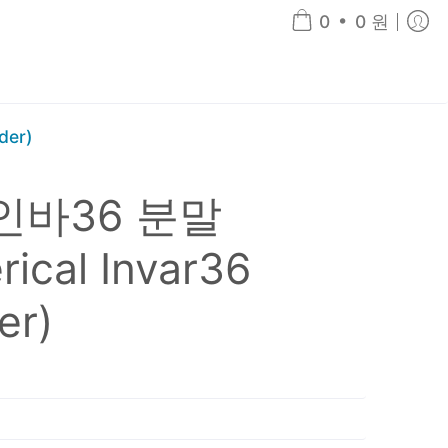
•
0
0 원
der)
인바36 분말
rical Invar36
er)